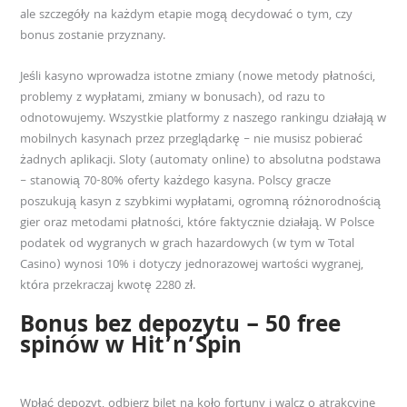
ale szczegóły na każdym etapie mogą decydować o tym, czy
bonus zostanie przyznany.
Jeśli kasyno wprowadza istotne zmiany (nowe metody płatności,
problemy z wypłatami, zmiany w bonusach), od razu to
odnotowujemy. Wszystkie platformy z naszego rankingu działają w
mobilnych kasynach przez przeglądarkę – nie musisz pobierać
żadnych aplikacji. Sloty (automaty online) to absolutna podstawa
– stanowią 70-80% oferty każdego kasyna. Polscy gracze
poszukują kasyn z szybkimi wypłatami, ogromną różnorodnością
gier oraz metodami płatności, które faktycznie działają. W Polsce
podatek od wygranych w grach hazardowych (w tym w Total
Casino) wynosi 10% i dotyczy jednorazowej wartości wygranej,
która przekraczaj kwotę 2280 zł.
Bonus bez depozytu – 50 free
spinów w Hit’n’Spin
Wpłać depozyt, odbierz bilet na koło fortuny i walcz o atrakcyjne