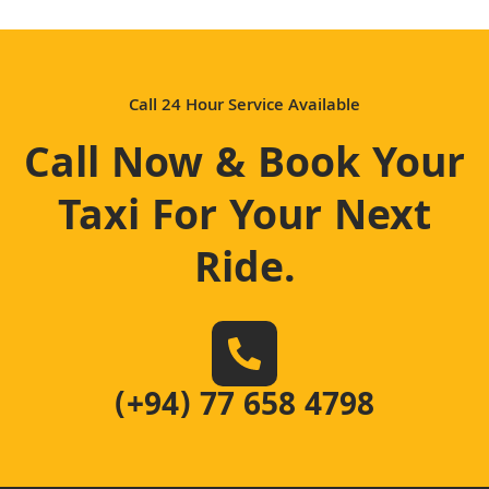
Call 24 Hour Service Available
Call Now & Book Your
Taxi For Your Next
Ride
.
(+94) 77 658 4798