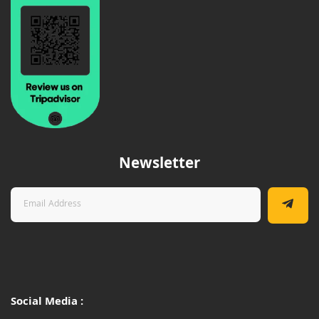
Newsletter
Social Media :