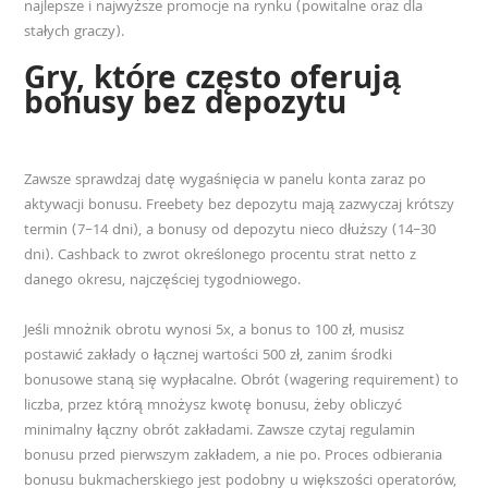
najlepsze i najwyższe promocje na rynku (powitalne oraz dla
stałych graczy).
Gry, które często oferują
bonusy bez depozytu
Zawsze sprawdzaj datę wygaśnięcia w panelu konta zaraz po
aktywacji bonusu. Freebety bez depozytu mają zazwyczaj krótszy
termin (7–14 dni), a bonusy od depozytu nieco dłuższy (14–30
dni). Cashback to zwrot określonego procentu strat netto z
danego okresu, najczęściej tygodniowego.
Jeśli mnożnik obrotu wynosi 5x, a bonus to 100 zł, musisz
postawić zakłady o łącznej wartości 500 zł, zanim środki
bonusowe staną się wypłacalne. Obrót (wagering requirement) to
liczba, przez którą mnożysz kwotę bonusu, żeby obliczyć
minimalny łączny obrót zakładami. Zawsze czytaj regulamin
bonusu przed pierwszym zakładem, a nie po. Proces odbierania
bonusu bukmacherskiego jest podobny u większości operatorów,