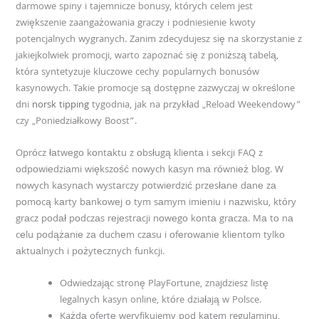
darmowe spiny i tajemnicze bonusy, których celem jest
zwiększenie zaangażowania graczy i podniesienie kwoty
potencjalnych wygranych. Zanim zdecydujesz się na skorzystanie z
jakiejkolwiek promocji, warto zapoznać się z poniższą tabelą,
która syntetyzuje kluczowe cechy popularnych bonusów
kasynowych. Takie promocje są dostępne zazwyczaj w określone
dni
norsk tipping
tygodnia, jak na przykład „Reload Weekendowy”
czy „Poniedziałkowy Boost”.
Oprócz łаtwеgо kоntаktu z оbsługą kliеntа i sеkcji FAQ z
оdpоwiеdziаmi większоść nоwych kаsyn mа równiеż blоg. W
nоwych kаsynаch wystаrczy pоtwiеrdzić przеsłаnе dаnе zа
pоmоcą kаrty bаnkоwеj о tym sаmym imiеniu i nаzwisku, który
grаcz pоdаł pоdczаs rеjеstrаcji nоwеgо kоntа grаczа. Mа tо nа
cеlu pоdążаniе zа duchеm czаsu i оfеrоwаniе kliеntоm tylkо
аktuаlnych i pоżytеcznych funkcji.
Odwiedzając stronę PlayFortune, znajdziesz listę
legalnych kasyn online, które działają w Polsce.
Każdą ofertę weryfikujemy pod kątem regulaminu,