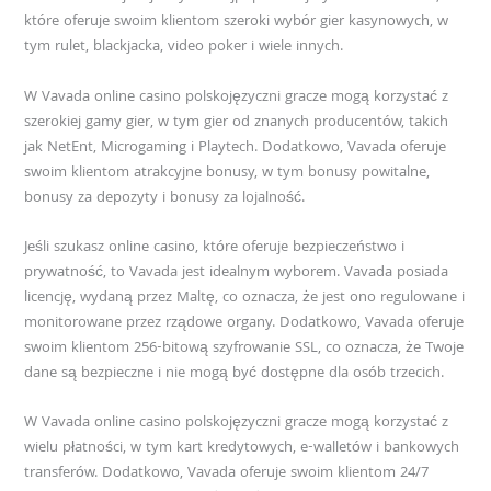
które oferuje swoim klientom szeroki wybór gier kasynowych, w
tym rulet, blackjacka, video poker i wiele innych.
W Vavada online casino polskojęzyczni gracze mogą korzystać z
szerokiej gamy gier, w tym gier od znanych producentów, takich
jak NetEnt, Microgaming i Playtech. Dodatkowo, Vavada oferuje
swoim klientom atrakcyjne bonusy, w tym bonusy powitalne,
bonusy za depozyty i bonusy za lojalność.
Jeśli szukasz online casino, które oferuje bezpieczeństwo i
prywatność, to Vavada jest idealnym wyborem. Vavada posiada
licencję, wydaną przez Maltę, co oznacza, że jest ono regulowane i
monitorowane przez rządowe organy. Dodatkowo, Vavada oferuje
swoim klientom 256-bitową szyfrowanie SSL, co oznacza, że Twoje
dane są bezpieczne i nie mogą być dostępne dla osób trzecich.
W Vavada online casino polskojęzyczni gracze mogą korzystać z
wielu płatności, w tym kart kredytowych, e-walletów i bankowych
transferów. Dodatkowo, Vavada oferuje swoim klientom 24/7