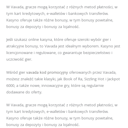
W Vavada, gracze mogą korzystać z różnych metod płatności, w
tym kart kredytowych, e-walletów i bankowych transferów.
Kasyno oferuje także różne bonusy, w tym bonusy powitalne,
bonusy za depozyty i bonusy za lojalność.
Jeśli szukasz online kasyna, które oferuje szeroki wybór gier i
atrakcyjne bonusy, to Vavada jest idealnym wyborem. Kasyno jest
licencjonowane i regulowane, co gwarantuje bezpieczeństwo i
uczciwość gier.
Wśród gier
vavada kod promocyjny
oferowanych przez Vavada,
możesz znaleźć takie klasyki, jak Book of Ra, Sizzling Hot i Jackpot
6000, a także nowe, innowacyjne gry, które są regularnie
dodawane do oferty.
W Vavada, gracze mogą korzystać z różnych metod płatności, w
tym kart kredytowych, e-walletów i bankowych transferów.
Kasyno oferuje także różne bonusy, w tym bonusy powitalne,
bonusy za depozyty i bonusy za lojalność.