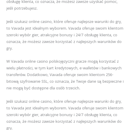
obsługę klienta, co oznacza, że możesz zawsze uzyskać pomoc,
jeśli potrzebujesz.
Jeśli szukasz online casino, które oferuje najlepsze warunki do gry,
to Vavada jest idealnym wyborem. Vavada oferuje swoim klientom
szeroki wybór gier, atrakcyjne bonusy i 24/7 obsługę klienta, co
oznacza, że możesz zawsze korzystać z najlepszych warunków do
gry.
W Vavada online casino polskojęzyczni gracze mogą korzystać z
wielu płatności, w tym kart kredytowych, e-walletów i bankowych
transferów. Dodatkowo, Vavada oferuje swoim klientom 256-
bitową szyfrowanie SSL, co oznacza, że Twoje dane są bezpieczne i
nie mogą być dostępne dla osób trzecich.
Jeśli szukasz online casino, które oferuje najlepsze warunki do gry,
to Vavada jest idealnym wyborem. Vavada oferuje swoim klientom
szeroki wybór gier, atrakcyjne bonusy i 24/7 obsługę klienta, co
oznacza, że możesz zawsze korzystać z najlepszych warunków do
gry.